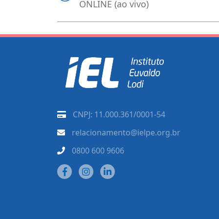
ONLINE (ao vivo)
CNPJ: 11.000.361/0001-54
relacionamento@ielpe.org.br
0800 600 9606