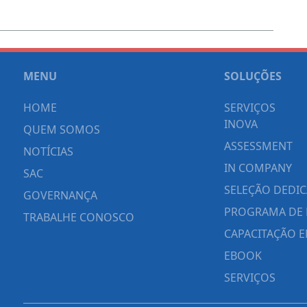
MENU
SOLUÇÕES
HOME
SERVIÇOS
INOVA
QUEM SOMOS
ASSESSMENT
NOTÍCIAS
IN COMPANY
SAC
SELEÇÃO DEDI
GOVERNANÇA
PROGRAMA DE 
TRABALHE CONOSCO
CAPACITAÇÃO E
EBOOK
SERVIÇOS