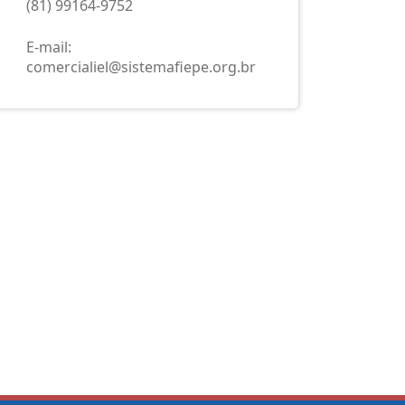
(81) 99164-9752
E-mail:
comercialiel@sistemafiepe.org.br