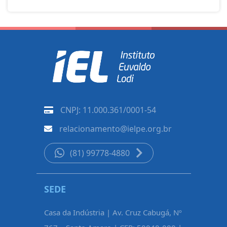
CNPJ: 11.000.361/0001-54
relacionamento@ielpe.org.br
(81) 99778-4880
SEDE
CARUAR
Casa da Indústria | Av. Cruz Cabugá, Nº
Rua Pe. Fél