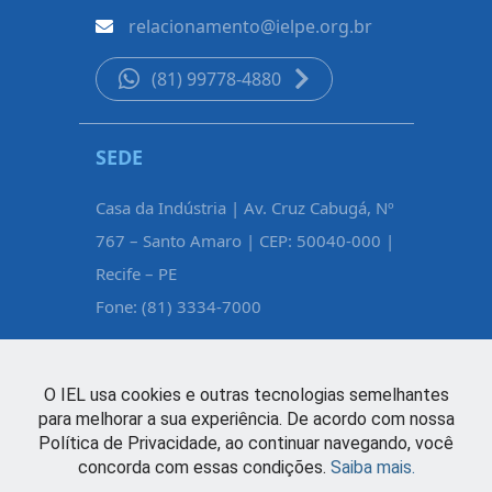
relacionamento@ielpe.org.br
(81) 99778-4880
SEDE
CARUAR
Casa da Indústria | Av. Cruz Cabugá, Nº
Rua Pe. Fél
767 – Santo Amaro | CEP: 50040-000 |
Maurício d
Recife – PE
Caruaru – 
Fone: (81) 3334-7000
Fone: (81)
O IEL usa cookies e outras tecnologias semelhantes
para melhorar a sua experiência. De acordo com nossa
Política de Privacidade, ao continuar navegando, você
concorda com essas condições.
Saiba mais.