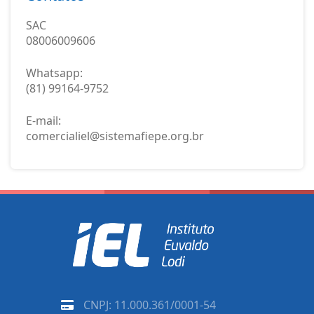
SAC
08006009606
Whatsapp:
(81) 99164-9752
E-mail:
comercialiel@sistemafiepe.org.br
CNPJ: 11.000.361/0001-54