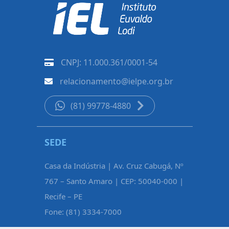
CNPJ: 11.000.361/0001-54
relacionamento@ielpe.org.br
(81) 99778-4880
SEDE
CARUAR
Casa da Indústria | Av. Cruz Cabugá, Nº
Rua Pe. Fél
767 – Santo Amaro | CEP: 50040-000 |
Maurício d
Recife – PE
Caruaru – 
Fone: (81) 3334-7000
Fone: (81)