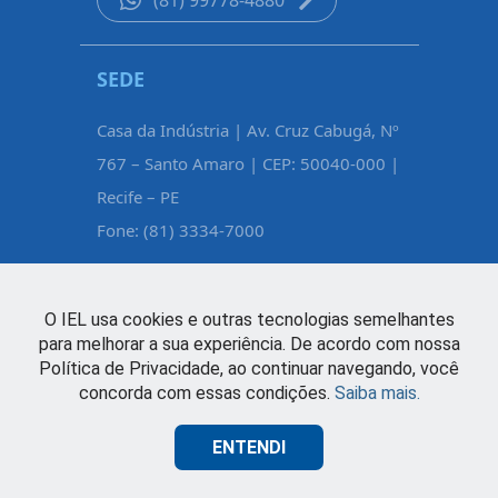
(81) 99778-4880
SEDE
CARUAR
Casa da Indústria | Av. Cruz Cabugá, Nº
Rua Pe. Fél
767 – Santo Amaro | CEP: 50040-000 |
Maurício d
Recife – PE
Caruaru – 
Fone: (81) 3334-7000
Fone: (81)
O IEL usa cookies e outras tecnologias semelhantes
para melhorar a sua experiência. De acordo com nossa
Política de Privacidade, ao continuar navegando, você
concorda com essas condições.
Saiba mais.
ENTENDI