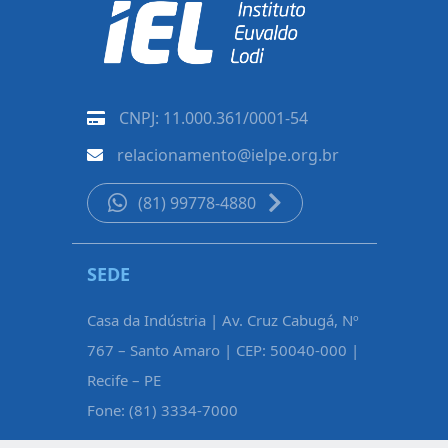
CNPJ: 11.000.361/0001-54
relacionamento@ielpe.org.br
(81) 99778-4880
SEDE
CARUAR
Casa da Indústria | Av. Cruz Cabugá, Nº
Rua Pe. Fél
767 – Santo Amaro | CEP: 50040-000 |
Maurício d
Recife – PE
Caruaru – 
Fone: (81) 3334-7000
Fone: (81)