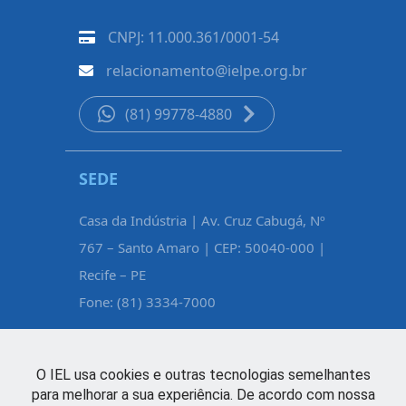
CNPJ: 11.000.361/0001-54
relacionamento@ielpe.org.br
(81) 99778-4880
SEDE
CARUAR
Casa da Indústria | Av. Cruz Cabugá, Nº
Rua Pe. Fél
767 – Santo Amaro | CEP: 50040-000 |
Maurício d
Recife – PE
Caruaru – 
Fone: (81) 3334-7000
Fone: (81)
O IEL usa cookies e outras tecnologias semelhantes
para melhorar a sua experiência. De acordo com nossa