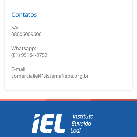
Contatos
SAC
08006009606
Whatsapp:
(81) 99164-9752
E-mail:
comercialiel@sistemafiepe.org.br