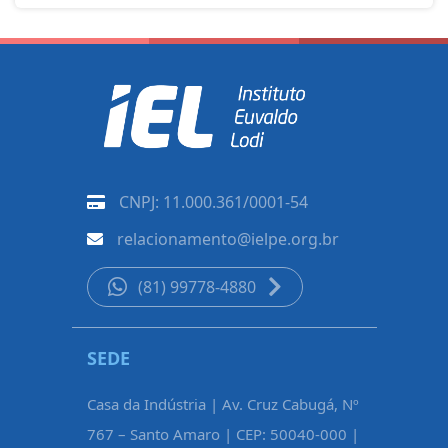
CNPJ: 11.000.361/0001-54
relacionamento@ielpe.org.br
(81) 99778-4880
SEDE
CARUAR
Casa da Indústria | Av. Cruz Cabugá, Nº
Rua Pe. Fél
767 – Santo Amaro | CEP: 50040-000 |
Maurício d