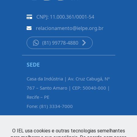
CNPJ: 11.000.361/0001-54
relacionamento@ielpe.org.br
(81) 99778-4880
SEDE
CARUAR
Casa da Indústria | Av. Cruz Cabugá, Nº
Rua Pe. Fél
767 – Santo Amaro | CEP: 50040-000 |
Maurício d
Recife – PE
Caruaru – 
Fone: (81) 3334-7000
Fone: (81)
O IEL usa cookies e outras tecnologias semelhantes