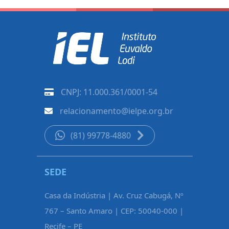
CNPJ: 11.000.361/0001-54
relacionamento@ielpe.org.br
(81) 99778-4880
SEDE
CARUAR
Casa da Indústria | Av. Cruz Cabugá, Nº
Rua Pe. Fél
767 – Santo Amaro | CEP: 50040-000 |
Maurício d
Recife – PE
Caruaru – 