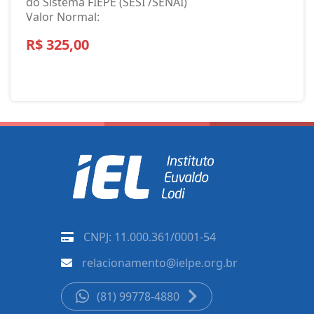
do Sistema FIEPE (SESI /SENAI)
Valor Normal:
R$ 325,00
CNPJ: 11.000.361/0001-54
relacionamento@ielpe.org.br
(81) 99778-4880