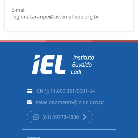
E-mail
regional.araripe@sistemafiepe.org.br
CNPJ: 11.000.361/0001-54
relacionamento@ielpe.org.br
(81) 99778-4880