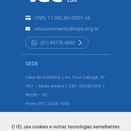
CNPJ: 11.000.361/0001-54
relacionamento@ielpe.org.br
(81) 99778-4880
SEDE
CARUAR
Casa da Indústria | Av. Cruz Cabugá, Nº
Rua Pe. Fél
767 – Santo Amaro | CEP: 50040-000 |
Maurício d
Recife – PE
Caruaru – 
Fone: (81) 3334-7000
Fone: (81)
O IEL usa cookies e outras tecnologias semelhantes