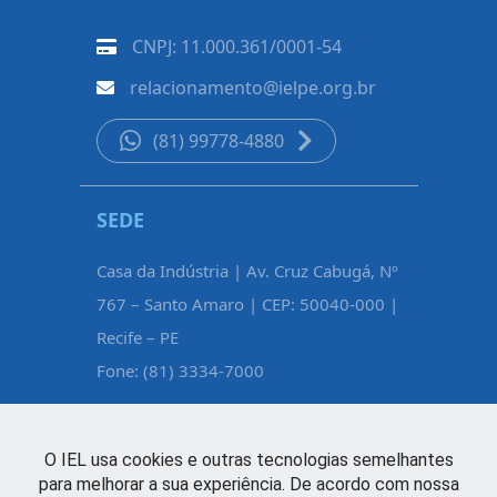
CNPJ: 11.000.361/0001-54
relacionamento@ielpe.org.br
(81) 99778-4880
SEDE
CARUAR
Casa da Indústria | Av. Cruz Cabugá, Nº
Rua Pe. Fél
767 – Santo Amaro | CEP: 50040-000 |
Maurício d
Recife – PE
Caruaru – 
Fone: (81) 3334-7000
Fone: (81)
O IEL usa cookies e outras tecnologias semelhantes
para melhorar a sua experiência. De acordo com nossa