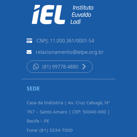
CNPJ: 11.000.361/0001-54
relacionamento@ielpe.org.br
(81) 99778-4880
SEDE
CARUAR
Casa da Indústria | Av. Cruz Cabugá, Nº
Rua Pe. Fél
767 – Santo Amaro | CEP: 50040-000 |
Maurício d
Recife – PE
Caruaru – 
Fone: (81) 3334-7000
Fone: (81)