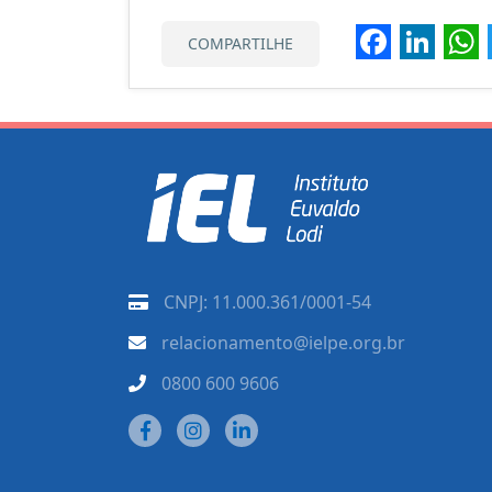
Faceb
Lin
COMPARTILHE
CNPJ: 11.000.361/0001-54
relacionamento@ielpe.org.br
0800 600 9606