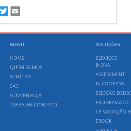
ook
kedIn
WhatsApp
Twitter
Email
MENU
SOLUÇÕES
HOME
SERVIÇOS
INOVA
QUEM SOMOS
ASSESSMENT
NOTÍCIAS
IN COMPANY
SAC
SELEÇÃO DEDI
GOVERNANÇA
PROGRAMA DE 
TRABALHE CONOSCO
CAPACITAÇÃO E
EBOOK
SERVIÇOS