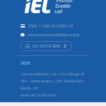
CNPJ: 11.000.361/0001-54
relacionamento@ielpe.org.br
(81) 99778-4880
SEDE
CARUAR
Casa da Indústria | Av. Cruz Cabugá, Nº
Rua Pe. Fél
767 – Santo Amaro | CEP: 50040-000 |
Maurício d
Recife – PE
Caruaru – 
Fone: (81) 3334-7000
Fone: (81)