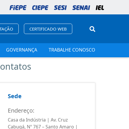
ITAÇÃO
CERTIFICADO WEB
GOVERNANÇA
TRABALHE CONOSCO
ontatos
Sede
Carua
Endereço:
Endere
Casa da Indústria | Av. Cruz
Rua Pe. 
Cabugá, Nº 767 – Santo Amaro |
(Térreo)