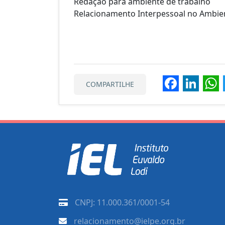
Redação para ambiente de trabalho
Relacionamento Interpessoal no Ambie
Faceb
Lin
COMPARTILHE
CNPJ: 11.000.361/0001-54
relacionamento@ielpe.org.br