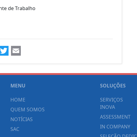
nte de Trabalho
ook
kedIn
WhatsApp
Twitter
Email
MENU
SOLUÇÕES
HOME
SERVIÇOS
INOVA
QUEM SOMOS
ASSESSMENT
NOTÍCIAS
IN COMPANY
SAC
SELEÇÃO DEDI