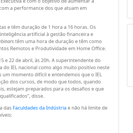
xecutiva e com o objetivo de aumentar a
ir com a performance dos que atuam em
tas e têm duração de 1 hora a 16 horas. Os
nteligência artificial à gestão financeira e
binars
têm uma hora de duração e têm como
entos Remotos e Produtividade em Home Office.
 e 22 de abril, às 20h. A superintendente do
va do IEL nacional como algo muito positivo neste
 um momento difícil e entendemos que o IEL
ção dos cursos, de modo que todos, quando
is, estejam preparados para os desafios e que
ualificados”, disse.
na das
Faculdades da Indústria
e não há limite de
íveis: