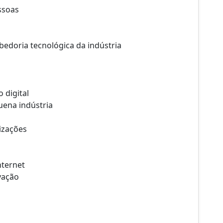
ssoas
sabedoria tecnológica da indústria
 digital
uena indústria
izações
nternet
vação