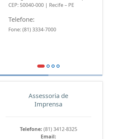
CEP: 50040-000 | Recife – PE
CEP: 550
Telefone:
Telefo
Fone: (81) 3334-7000
Fone: (8
Assessoria de
Imprensa
Telefone:
(81) 3412-8325
Email: