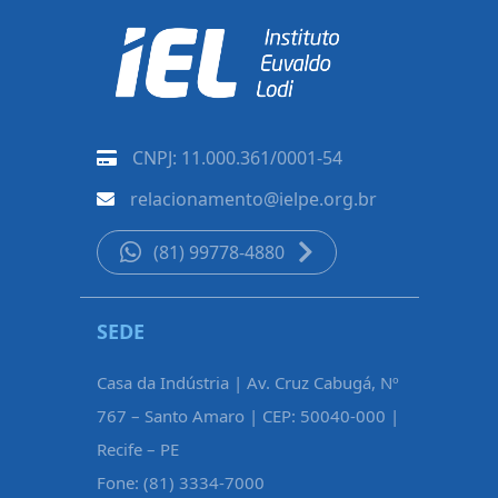
CNPJ: 11.000.361/0001-54
relacionamento@ielpe.org.br
(81) 99778-4880
SEDE
CARUAR
Casa da Indústria | Av. Cruz Cabugá, Nº
Rua Pe. Fél
767 – Santo Amaro | CEP: 50040-000 |
Maurício d
Recife – PE
Caruaru – 
Fone: (81) 3334-7000
Fone: (81)