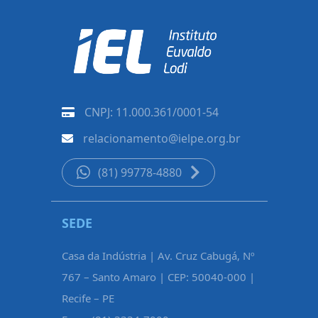
CNPJ: 11.000.361/0001-54
relacionamento@ielpe.org.br
(81) 99778-4880
SEDE
CARUAR
Casa da Indústria | Av. Cruz Cabugá, Nº
Rua Pe. Fél
767 – Santo Amaro | CEP: 50040-000 |
Maurício d
Recife – PE
Caruaru – 