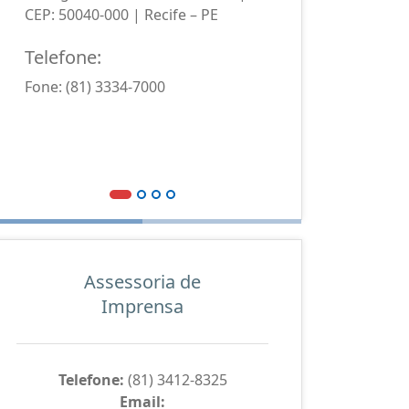
CEP: 50040-000 | Recife – PE
CEP: 550
Telefone:
Telefo
Fone: (81) 3334-7000
Fone: (8
Assessoria de
Imprensa
Telefone:
(81) 3412-8325
Email: