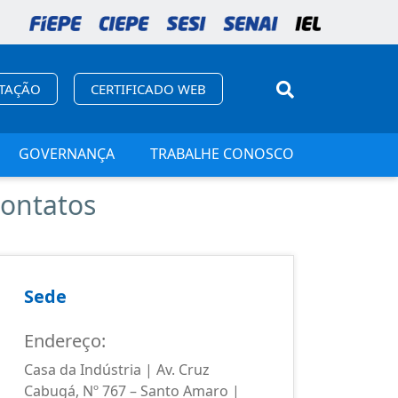
ITAÇÃO
CERTIFICADO WEB
GOVERNANÇA
TRABALHE CONOSCO
ontatos
Sede
Carua
Endereço:
Endere
Casa da Indústria | Av. Cruz
Rua Pe. 
Cabugá, Nº 767 – Santo Amaro |
(Térreo)